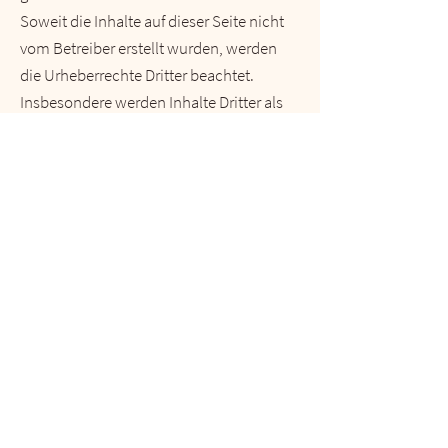
Soweit die Inhalte auf dieser Seite nicht
vom Betreiber erstellt wurden, werden
die Urheberrechte Dritter beachtet.
Insbesondere werden Inhalte Dritter als
solche gekennzeichnet. Sollten Sie
trotzdem auf eine
Urheberrechtsverletzung aufmerksam
werden, bitten wir um einen
entsprechenden Hinweis. Bei
Bekanntwerden von Rechtsverletzungen
werden wir derartige Inhalte umgehend
entfernen.
Datenschutzerklärung ->
Kontakt